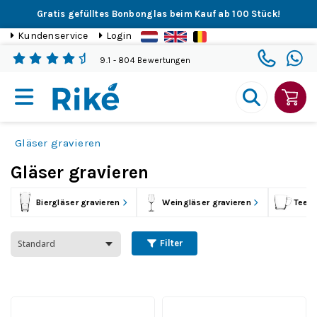
Gratis gefülltes Bonbonglas beim Kauf ab 100 Stück!
Kundenservice
Login
9.1
- 804 Bewertungen
Gläser gravieren
Gläser gravieren
Biergläser gravieren
Weingläser gravieren
Teegl
Filter