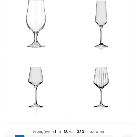
Bierglas Munich 63 cl.
Melody
Inhalt 63 cl. | Ab 72 Stück
Champagnerglas 20 cl.
Inhalt 11 cl. | Ab 500 Stück
30 Werktagen einschl.
Druck
Ab
Ab
Ansehen
Ansehen
2,42
2,43
pro Stück
pro Stück
Melody
Melody lines Weinglas
Degustationsglas 23 cl.
35 cl.
Inhalt 23 cl. | Ab 500 Stück
Inhalt 35 cl. | Ab 500 Stück
30 Werktagen einschl.
30 Werktagen einschl.
Druck
Druck
Ab
Ab
Ansehen
Ansehen
2,43
2,45
pro Stück
pro Stück
Weergeven
1
tot
18
van
333
resultaten