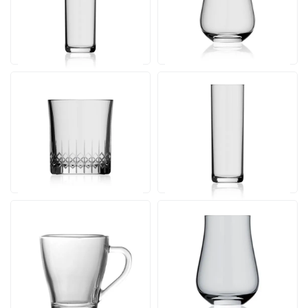
30 Werktagen einschl.
30 Werktagen einschl.
Druck
Druck
Ab
Ab
Ansehen
Ansehen
1,52
1,69
pro Stück
pro Stück
Bierglas Mao 32 cl.
Bierglas Kölsch 50 cl.
Inhalt 32 cl. | Ab 500 Stück
Inhalt 50 cl. | Ab 500 Stück
30 Werktagen einschl.
30 Werktagen einschl.
Druck
Druck
Ab
Ab
Ansehen
Ansehen
1,72
1,75
pro Stück
pro Stück
Teeglas Dom 27 cl.
Lauren Glas 63 cl.
Inhalt 27 cl. | Ab 36 Stück
Inhalt 63 cl. | Ab 500 Stück
21 Werktagen einschl.
30 Werktagen einschl.
Druck
Druck
Ab
Ab
Ansehen
Ansehen
1,76
2,10
pro Stück
pro Stück