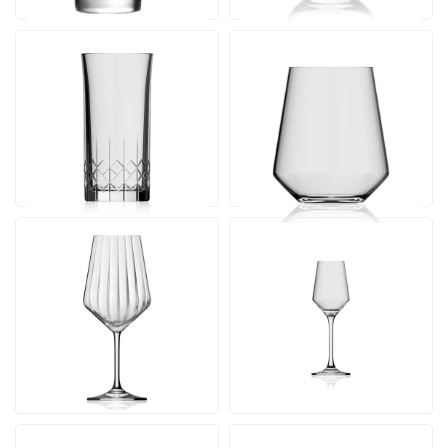
Bierglas Mao 45 cl.
Melody Tumbler 40 cl.
Inhalt 45 cl. | Ab 500 Stück
Inhalt 40 cl. | Ab 36 Stück
30 Werktagen einschl.
30 Werktagen einschl.
Druck
Druck
Ab
Ab
Ansehen
Ansehen
2,18
2,38
pro Stück
pro Stück
Melody lines Weinglas
Melody Spirituosen Glas
53 cl.
11 cl.
Inhalt 53 cl. | Ab 500 Stück
Inhalt 11 cl. | Ab 500 Stück
30 Werktagen einschl.
30 Werktagen einschl.
Druck
Druck
Ab
Ab
Ansehen
Ansehen
2,38
2,40
pro Stück
pro Stück