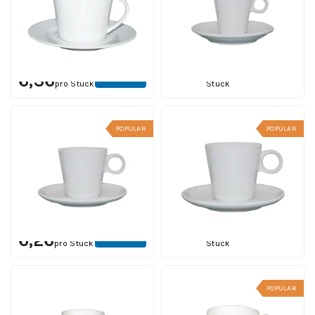
Inhalt 20 cl. | Ab 24 Stück
Inhalt 7.5 cl. | Ab 24 Stück
12 Werktagen einschl.
12 Werktagen einschl.
Druck
Druck
Ab
4,63
Ab
Ansehen
pro
Ansehen
6,36
pro Stück
Stück
POPULAR
POPULAR
Lukas Kaffee weiß 16 cl.
Lukas Cappuccino weiß
SET
19.5 cl. SET
Inhalt 16 cl. | Ab 24 Stück
Inhalt 19.5 cl. | Ab 24 Stück
12 Werktagen einschl.
12 Werktagen einschl.
Druck
Druck
Ab
6,64
Ab
Ansehen
pro
Ansehen
6,26
pro Stück
Stück
POPULAR
Bola Espresso 8 cl Set
Bola Kaffee 15 cl. Set
Inhalt 8 cl. | Ab 24 Stück
Inhalt 15 cl. | Ab 24 Stück