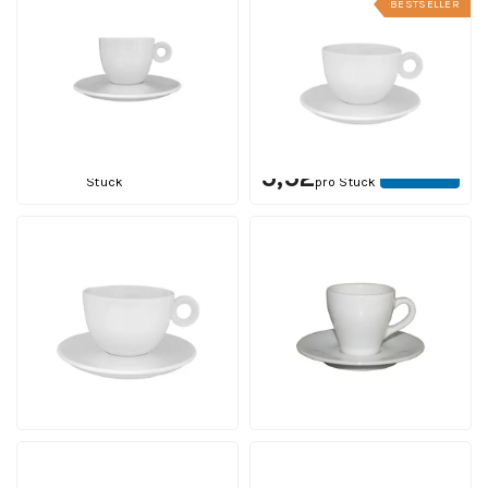
BESTSELLER
Rondo Espresso 8 cl.
Rondo Kaffee 15 cl. SET
SET
Inhalt 15 cl. | Ab 12 Stück
Inhalt 8 cl. | Ab 12 Stück
12 Werktagen einschl.
Druck
12 Werktagen einschl.
Druck
Ab
4,82
Ansehen
Ab
pro
Ansehen
5,52
Stück
pro Stück
Rondo Cappuccino 20
Dom Espresso weiß 8 cl
cl. SET
Set
Inhalt 20 cl. | Ab 12 Stück
Inhalt 8 cl. | Ab 24 Stück
12 Werktagen einschl.
12 Werktagen einschl.
Druck
Druck
Ab
Ab
Ansehen
Ansehen
5,78
5,49
pro Stück
pro Stück
Dom Kaffee weiß 15 cl.
Dom Cappuccino weiß