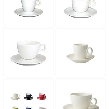
12 Werktagen einschl.
12 Werktagen einschl.
Druck
Druck
Ab
Ab
Ansehen
Ansehen
5,40
5,92
pro Stück
pro Stück
Bola Cappuccino 20 cl
Bart Espresso 6,5 cl.
SET
SET
Inhalt 20 cl. | Ab 24 Stück
Inhalt 6.5 cl. | Ab 24 Stück
12 Werktagen einschl.
12 Werktagen einschl.
Druck
Druck
Ab
Ab
Ansehen
Ansehen
5,98
8,67
pro Stück
pro Stück
Bart Kaffee 17 cl. SET
Bart Cappuccino 23 cl.
Inhalt 17 cl. | Ab 24 Stück
SET
Inhalt 23 cl. | Ab 24 Stück
12 Werktagen einschl.