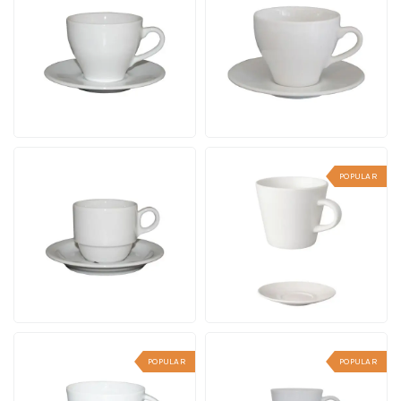
Set
20 cl. Set
Inhalt 15 cl. | Ab 24 Stück
Inhalt 20 cl. | Ab 24 Stück
12 Werktagen einschl.
12 Werktagen einschl.
Druck
Druck
Ab
Ab
Ansehen
Ansehen
5,53
5,92
pro Stück
pro Stück
POPULAR
Legio Kaffee weiß 16 cl.
Kaffee Neo Budgetline
Set
weiß 19 cl. SET
Inhalt 16 cl. | Ab 24 Stück
Inhalt 19 cl. | Ab 36 Stück
12 Werktagen einschl.
12 Werktagen einschl.
Druck
Druck
Ab
Ab
Ansehen
Ansehen
5,64
5,18
pro Stück
pro Stück
POPULAR
POPULAR
Eva Kaffee weiß 20 cl.
Lukas Espresso weiß 7.5
Set
cl. SET