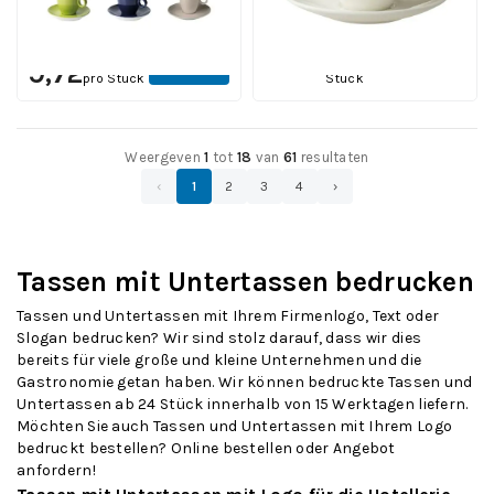
12 Werktagen einschl.
Druck
Druck
Ab
10,10
Ab
Ansehen
pro
Ansehen
9,72
pro Stück
Stück
Weergeven
1
tot
18
van
61
resultaten
‹
1
2
3
4
›
Tassen mit Untertassen bedrucken
Tassen und Untertassen mit Ihrem Firmenlogo, Text oder
Slogan bedrucken? Wir sind stolz darauf, dass wir dies
bereits für viele große und kleine Unternehmen und die
Gastronomie getan haben. Wir können bedruckte Tassen und
Untertassen ab 24 Stück innerhalb von 15 Werktagen liefern.
Möchten Sie auch Tassen und Untertassen mit Ihrem Logo
bedruckt bestellen? Online bestellen oder Angebot
anfordern!