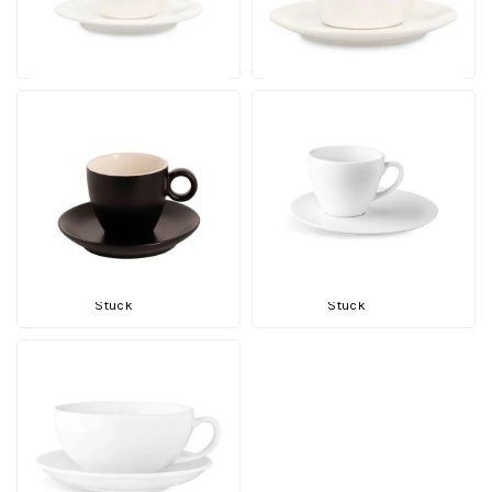
Druck
Druck
Ab
Ab
Ansehen
Ansehen
7,83
11,57
pro Stück
pro Stück
Bart Kaffee 17 cl. Matt
Isabel Kaffee 15 cl. SET
SET
Inhalt 15 cl. | Ab 125 Stück
Inhalt 17 cl. | Ab 24 Stück
12 Werktagen einschl.
30 Werktagen einschl.
Druck
Druck
Ab
Ab
12,03
12,25
Ansehen
Ansehen
pro
pro
Stück
Stück
Isabelle Latte 35 cl. SET
Inhalt 35 cl. | Ab 125 Stück
30 Werktagen einschl.
Druck
Ab