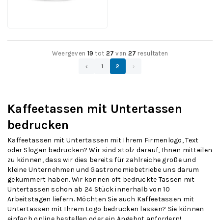
15,42
Ansehen
pro
Stück
Weergeven
19
tot
27
van
27
resultaten
‹
1
2
›
Kaffeetassen mit Untertassen
bedrucken
Kaffeetassen mit Untertassen mit Ihrem Firmenlogo, Text
oder Slogan bedrucken? Wir sind stolz darauf, Ihnen mitteilen
zu können, dass wir dies bereits für zahlreiche große und
kleine Unternehmen und Gastronomiebetriebe uns darum
gekümmert haben. Wir können oft bedruckte Tassen mit
Untertassen schon ab 24 Stück innerhalb von 10
Arbeitstagen liefern. Möchten Sie auch Kaffeetassen mit
Untertassen mit Ihrem Logo bedrucken lassen? Sie können
einfach online bestellen oder ein Angebot anfordern!