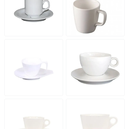
Inhalt 14 cl. | Ab 24 Stück
Inhalt 16 cl. | Ab 24 Stück
12 Werktagen einschl.
12 Werktagen einschl.
Druck
Druck
Ab
Ab
Ansehen
Ansehen
5,34
5,89
pro Stück
pro Stück
Dream Tasse und
Bola Milchkaffeetassen
Untertasse 15 cl.
weiß 28 cl. Set
Inhalt 15 cl. | ab 24 Stück
Inhalt 28 cl. | Ab 24 Stück
12 Werktagen einschl.
21 Werktagen einschl.
Druck
Druck
Ab
Ab
Ansehen
Ansehen
6,32
6,57
pro Stück
pro Stück
Baristo Kaffee 16 cl. SET
Baristo Latte 28 cl. SET
Inhalt 16 cl. | Ab 24 Stück
Inhalt 28 cl. | Ab 24 Stück
12 Werktagen einschl.
12 Werktagen einschl.