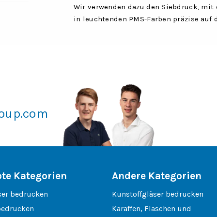
Wir verwenden dazu den Siebdruck, mit d
in leuchtenden PMS-Farben präzise auf 
roup.com
bte Kategorien
Andere Kategorien
ser bedrucken
Kunstoffgläser bedrucken
bedrucken
Karaffen, Flaschen und