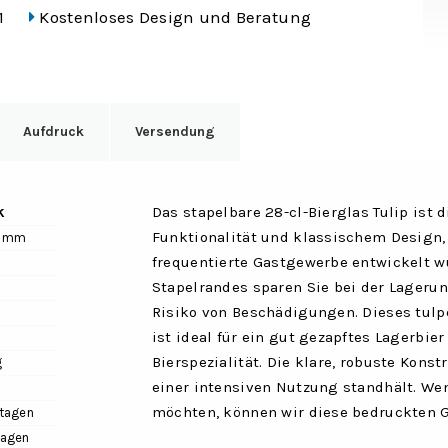
1
Kostenloses Design und Beratung
Aufdruck
Versendung
k
Das stapelbare 28-cl-Bierglas Tulip ist 
Funktionalität und klassischem Design, d
0 mm
frequentierte Gastgewerbe entwickelt w
Stapelrandes sparen Sie bei der Lagerun
Risiko von Beschädigungen. Dieses tulp
m
ist ideal für ein gut gezapftes Lagerbier
Bierspezialität. Die klare, robuste Konst
g
einer intensiven Nutzung standhält. We
möchten, können wir diese bedruckten G
tagen
tagen