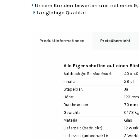
Unsere Kunden bewerten uns mit einer 9,
Langlebige Qualität
Produktinformationen
Preisübersicht
Alle Eigenschaften auf einen Blic
Aufdruckgröße
standaard
:
40 x 4
Inhalt:
28 cl.
Stapelbar:
Ja
Höhe:
123 m
Durchmesser:
70 mm
Gewicht:
0.173 k
Material:
Glas
Lieferzeit (bedruckt):
12 Werk
Lieferzeit (unbedruckt):
3 Werk