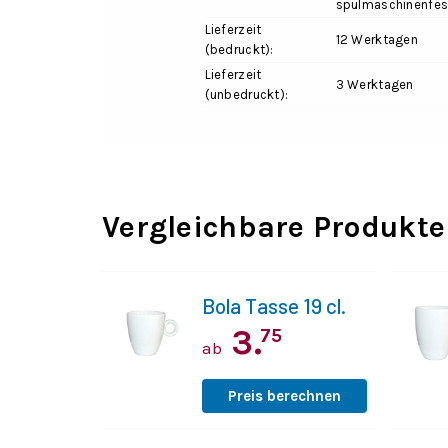
spülmaschinenfes
Lieferzeit
12 Werktagen
(bedruckt):
Lieferzeit
3 Werktagen
(unbedruckt):
Vergleichbare Produkte
Bola Tasse 19 cl.
3.
75
ab
Preis berechnen