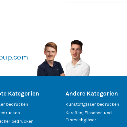
roup.com
bte Kategorien
Andere Kategorien
ser bedrucken
Kunstoffgläser bedrucken
bedrucken
Karaffen, Flaschen und
Einmachgläser
echer bedrucken