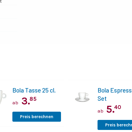
t
Bola Tasse 25 cl.
Bola Espresso
Set
3.
85
ab
5.
40
ab
Preis berechnen
Preis berech