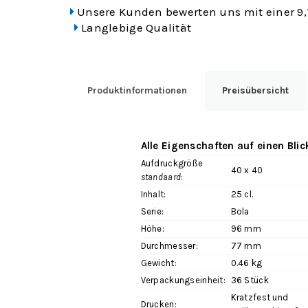
Unsere Kunden bewerten uns mit einer 9,
Langlebige Qualität
Produktinformationen
Preisübersicht
Alle Eigenschaften auf einen Blic
Aufdruckgröße
40 x 40
standaard
:
Inhalt:
25 cl.
Serie:
Bola
Höhe:
96 mm
Durchmesser:
77 mm
Gewicht:
0.46 kg
Verpackungseinheit:
36 Stück
Kratzfest und
Drucken: