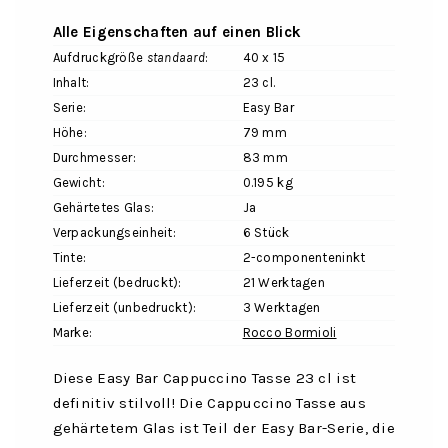
Alle Eigenschaften auf einen Blick
Aufdruckgröße
standaard
:
40 x 15
Inhalt:
23 cl.
Serie:
Easy Bar
Höhe:
79 mm
Durchmesser:
83 mm
Gewicht:
0.195 kg
Gehärtetes Glas:
Ja
Verpackungseinheit:
6 Stück
Tinte:
2-componenteninkt
Lieferzeit (bedruckt):
21 Werktagen
Lieferzeit (unbedruckt):
3 Werktagen
Marke:
Rocco Bormioli
Diese Easy Bar Cappuccino Tasse 23 cl ist
definitiv stilvoll! Die Cappuccino Tasse aus
gehärtetem Glas ist Teil der Easy Bar-Serie, die