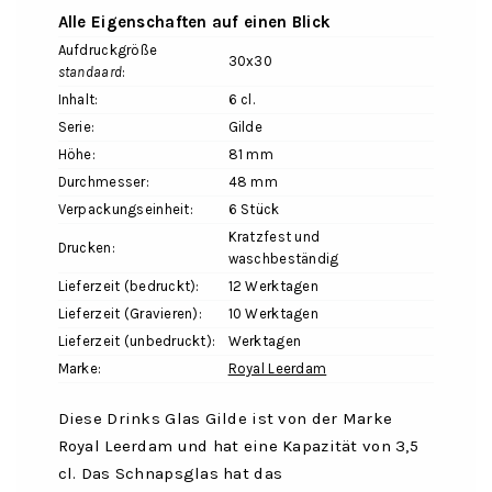
Alle Eigenschaften auf einen Blick
Aufdruckgröße
30x30
standaard
:
Inhalt:
6 cl.
Serie:
Gilde
Höhe:
81 mm
Durchmesser:
48 mm
Verpackungseinheit:
6 Stück
Kratzfest und
Drucken:
waschbeständig
Lieferzeit (bedruckt):
12 Werktagen
Lieferzeit (Gravieren):
10 Werktagen
Lieferzeit (unbedruckt):
Werktagen
Marke:
Royal Leerdam
Diese Drinks Glas Gilde ist von der Marke
Royal Leerdam und hat eine Kapazität von 3,5
cl. Das Schnapsglas hat das