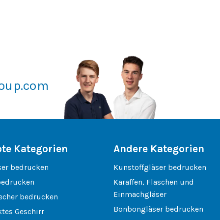
roup.com
bte Kategorien
Andere Kategorien
ser bedrucken
Kunstoffgläser bedrucken
bedrucken
Karaffen, Flaschen und
Einmachgläser
echer bedrucken
Bonbongläser bedrucken
tes Geschirr