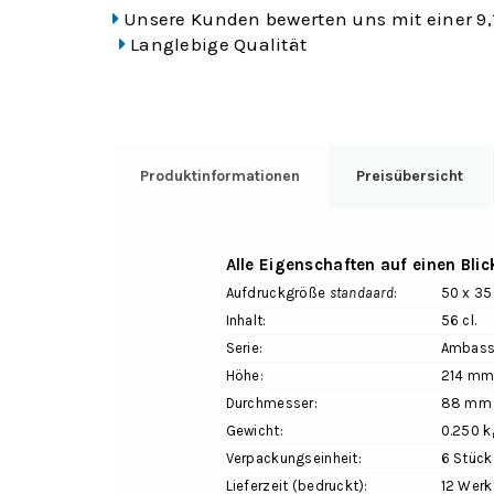
Unsere Kunden bewerten uns mit einer 9,
Langlebige Qualität
Produktinformationen
Preisübersicht
Alle Eigenschaften auf einen Blic
Aufdruckgröße
standaard
:
50 x 35
Inhalt:
56 cl.
Serie:
Ambass
Höhe:
214 m
Durchmesser:
88 mm
Gewicht:
0.250 k
Verpackungseinheit:
6 Stück
Lieferzeit (bedruckt):
12 Werk