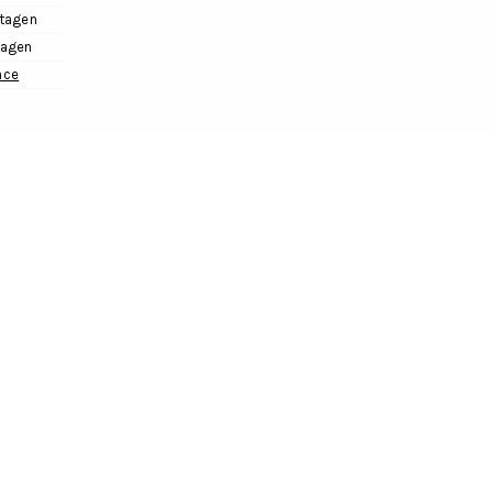
tagen
tagen
hce