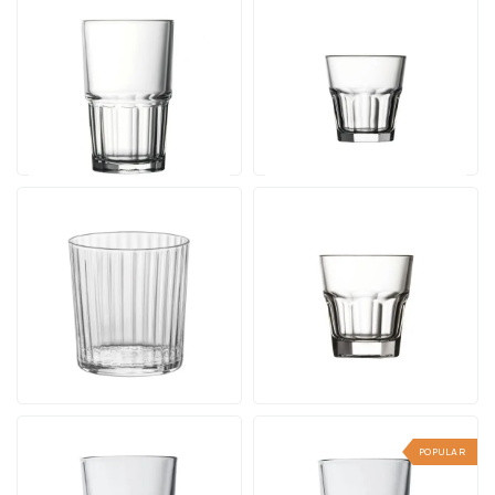
Next Longdrink
Casablanca Rocks 20.8
Stapelbar 28,4 cl.
cl.
Inhalt 28 cl. | Ab 36 Stück
Inhalt 20.8 cl. | Ab 36
Stück
Ab
Ab
Ansehen
Ansehen
3,17
2,96
pro Stück
pro Stück
Exclusiva Tumbler 35,5
Casablanca Rocks 24.5
cl. Budget
cl.
Inhalt 35,5 cl. | Ab 36
Inhalt 24.5 cl. | Ab 36
Stück
Stück
Ab
3,46
Ansehen
Ab
pro
Ansehen
3,13
Stück
pro Stück
POPULAR
Casablanca Latte 29,5
Casablanca Longdrink
cl. (120 mm)
35.5 cl.