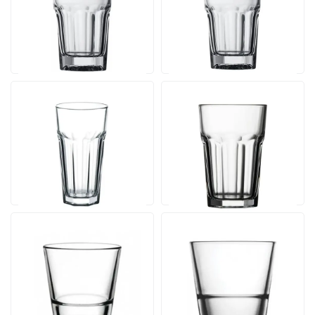
Inhalt 30 cl. | Ab 36 Stück
Inhalt 35.5 cl. | Ab 36
Stück
Ab
Ab
Ansehen
Ansehen
3,23
3,35
pro Stück
pro Stück
Casablanca Juice 36.5
Casablanca Ice Tea 41.5
cl.
cl.
Inhalt 36.5. cl. | Ab 36
Inhalt 41.5 cl. | Ab 36 Stück
Stück
Ab
Ab
Ansehen
Ansehen
3,35
3,52
pro Stück
pro Stück
Wasserglas Grande S
Whisky Grande S
Stapelbar 31 cl.
Stapelbar 41 cl.
Inhalt 31 cl. | Ab 36 Stück
Inhalt 41 cl. | Ab 36 Stück
Ab
3,48
Ansehen
Ab
pro
Ansehen