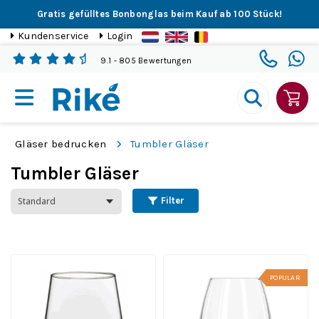
Gratis gefülltes Bonbonglas beim Kauf ab 100 Stück!
Kundenservice
Login
9.1
- 805 Bewertungen
Gläser bedrucken
Tumbler Gläser
Tumbler Gläser
Filter
POPULAR
Tumbler 42,5 cl Allegra
Esprit Tumbler 33 cl.
Inhalt 42.5 cl. | Ab 36
Inhalt 33 cl. | Ab 36 Stück
Stück