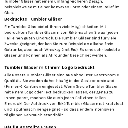
Tumbler Gläser mit einem umfangreicheren Design,
beispielsweise mit einer konvexen Form oder einem Relief im
Glas.
Bedruckte Tumbler Gläser
Ein Tumbler Glas bietet Ihnen viele Möglichkeiten. Mit
bedruckten Tumbler Gläsern von Riké machen Sie auf jeden
Fall einen guten Eindruck. Die Tumbler Gläser sind für viele
Zwecke geeignet, denken Sie zum Beispiel an alkoholfreie
Getränke, aber auch Whiskey (mit Eis). Es sind sehr beliebte
Gläser und können als Allrounder bezeichnet werden.
Tumbler Gläser mit Ihrem Logo bedruckt
Alle unsere Tumbler Gläser sind aus absoluter Gastronomie-
Qualität. Sie werden daher häufig in der Gastronomie und
(Firmen-) Kantinen eingesetzt. Wenn Sie die Tumbler Gläser
mit einem Logo oder Text bedrucken lassen, der genau zu
Ihnen passt, machen Sie auch jeden Fall einen tollen
Eindruck! Der Aufdruck von Riké Tumbler Gläsern ist kratzfest
und spülmaschinengeeignet - so dass er dem intensiven
täglichen Gebrauch standhält.
Häufig gestellte Fragen