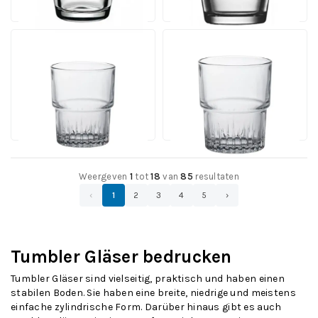
4,05
Stück
pro Stück
Empilable Tumbler 16 cl
Empilable Tumbler 20
Stapelbar
cl. Stapelbar
Inhalt 16 cl. | Ab 36 Stück
Inhalt 20 cl. | Ab 36 Stück
Ab
Ab
Ansehen
Ansehen
2,67
2,78
pro Stück
pro Stück
Weergeven
1
tot
18
van
85
resultaten
‹
1
2
3
4
5
›
Tumbler Gläser bedrucken
Tumbler Gläser sind vielseitig, praktisch und haben einen
stabilen Boden. Sie haben eine breite, niedrige und meistens
einfache zylindrische Form. Darüber hinaus gibt es auch