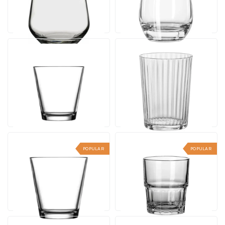
Ab
Ab
Ansehen
Ansehen
3,57
4,23
pro Stück
pro Stück
City Glas 19 cl.
Exclusiva Tumbler 50 cl
Inhalt 19 cl. | Ab 36 Stück
Inhalt 50 cl. | Ab 12 Stück
21 Werktagen einschl.
Druck
Ab
Ab
Ansehen
Ansehen
2,87
3,69
pro Stück
pro Stück
POPULAR
POPULAR
City Glas 25 cl.
Next Spatje Stapelbar
Inhalt 25 cl. | Ab 36 Stück
20 cl.
Inhalt 20 cl. | Ab 36 Stück
Ab
Ab
Ansehen
Ansehen
3,09
3,22
pro Stück
pro Stück