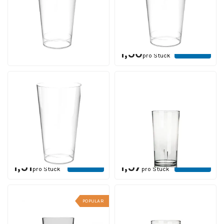
Inhalt 30 cl. | ab 250 Stück
Inhalt 40 cl. | ab 250 Stück
12 Werktagen einschl.
12 Werktagen einschl.
Druck
Druck
Ab
Ab
Ansehen
Ansehen
1,48
1,50
pro Stück
pro Stück
Recycelbar
Festivalglas 35 cl. |
Festivalbecher
Kunststoff
Kunststoff 50 cl.
Inhalt 35 cl. | Ab 220 Stück
Inhalt 50 cl. | ab 250 Stück
12 Werktagen einschl.
10 - 15 Werktagen einschl.
Druck
Druck
Ab
Ab
Ansehen
Ansehen
1,51
1,57
pro Stück
pro Stück
POPULAR
Bierglas Stapel 25 cl.
Festivalglas 50 cl. |
Kunststoff
Kunststoff