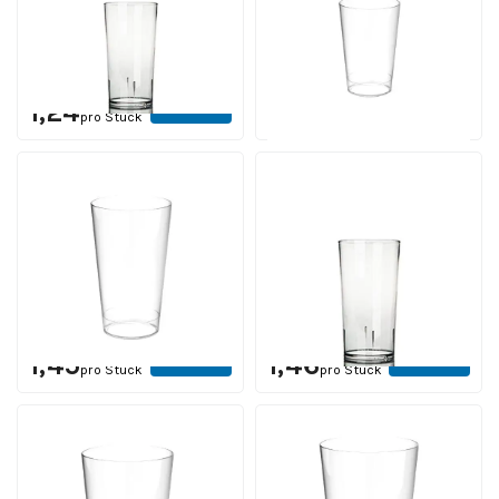
Inhalt 15 cl. | ab 250 Stück
10 - 15 Werktagen einschl.
12 Werktagen einschl.
Druck
Druck
Ab
Ab
Ansehen
Ansehen
1,24
1,42
pro Stück
pro Stück
Recycelbar
Festivalglas 30 cl.
Festivalbecher
Kunststoff
Kunststoff 25 cl.
Inhalt 30 cl. | Ab 252 Stück
Inhalt 25 cl. | ab 250 Stück
12 Werktagen einschl.
10 - 15 Werktagen einschl.
Druck
Druck
Ab
Ab
Ansehen
Ansehen
1,45
1,46
pro Stück
pro Stück
Recycelbar
Recycelbar
Festivalbecher
Festivalbecher
Kunststoff 30 cl.
Kunststoff 40 cl.