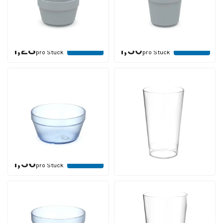
Stück
Stück
12 Werktagen einschl.
12 Werktagen einschl.
Druck
Druck
Ab
Ab
Ansehen
Ansehen
1,28
1,30
pro Stück
pro Stück
Kunststoff Becher 100
Recycelbar
ml.
Festivalbecher
Inhalt 100 ml. | Ab 368
Kunststoff 30 cl.
Stück
Inhalt 30 cl. | ab 250 Stück
12 Werktagen einschl.
12 Werktagen einschl.
Druck
Druck
Ab
Ab
Ansehen
Ansehen
1,36
1,48
pro Stück
pro Stück
Kunststoff Becher 200
Recycelbar
ml.
Festivalbecher
Inhalt 200 ml. | Ab 368
Kunststoff 50 cl.