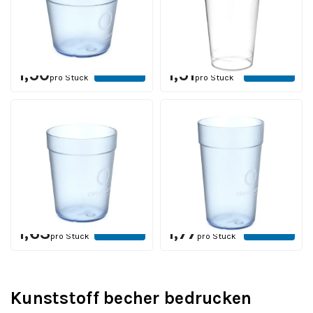
Stück
Inhalt 50 cl. | ab 250 Stück
12 Werktagen einschl.
12 Werktagen einschl.
Druck
Druck
Ab
Ab
Ansehen
Ansehen
1,50
1,51
pro Stück
pro Stück
Kunststoff Becher 300
Kunststoff Becher 400
ml.
ml.
Inhalt 300 ml. | Ab 368
Inhalt 400 ml. | Ab 128
Stück
Stück
12 Werktagen einschl.
Druck
Ab
Ab
Ansehen
Ansehen
1,63
1,77
pro Stück
pro Stück
Kunststoff becher bedrucken