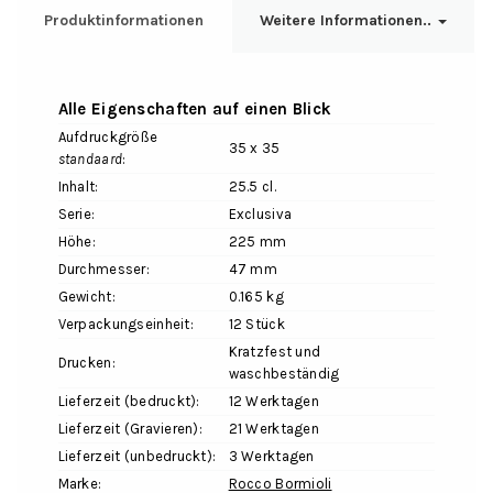
Produktinformationen
Weitere Informationen..
Alle Eigenschaften auf einen Blick
Aufdruckgröße
35 x 35
standaard
:
Inhalt:
25.5 cl.
Serie:
Exclusiva
Höhe:
225 mm
Durchmesser:
47 mm
Gewicht:
0.165 kg
Verpackungseinheit:
12 Stück
Kratzfest und
Drucken:
waschbeständig
Lieferzeit (bedruckt):
12 Werktagen
Lieferzeit (Gravieren):
21 Werktagen
Lieferzeit (unbedruckt):
3 Werktagen
Marke:
Rocco Bormioli