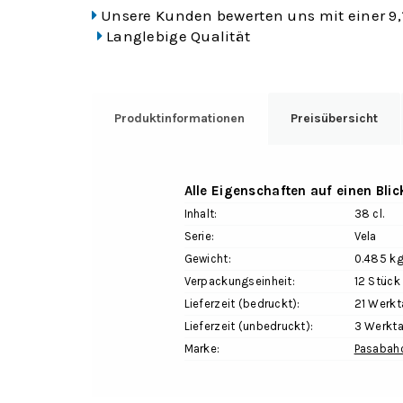
Unsere Kunden bewerten uns mit einer 9,
Langlebige Qualität
Produktinformationen
Preisübersicht
Alle Eigenschaften auf einen Blic
Inhalt:
38 cl.
Serie:
Vela
Gewicht:
0.485 k
Verpackungseinheit:
12 Stück
Lieferzeit (bedruckt):
21 Werk
Lieferzeit (unbedruckt):
3 Werkt
Marke:
Pasabah