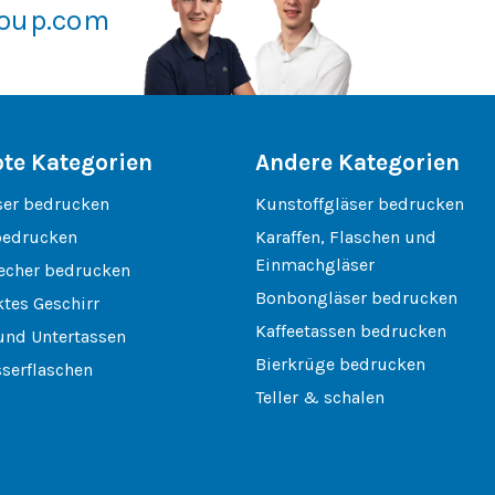
roup.com
bte Kategorien
Andere Kategorien
ser bedrucken
Kunstoffgläser bedrucken
bedrucken
Karaffen, Flaschen und
Einmachgläser
echer bedrucken
Bonbongläser bedrucken
tes Geschirr
Kaffeetassen bedrucken
und Untertassen
Bierkrüge bedrucken
serflaschen
Teller & schalen